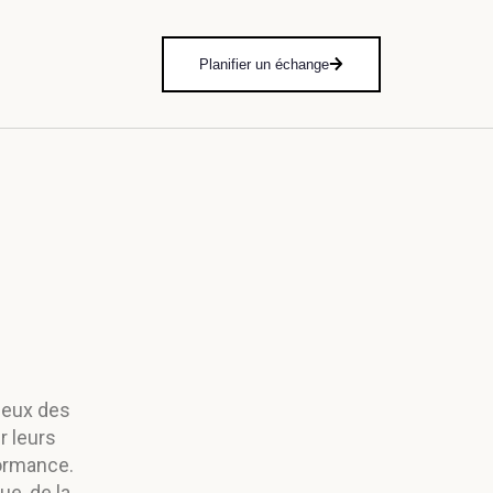
Planifier un échange
jeux des
r leurs
formance.
e, de la