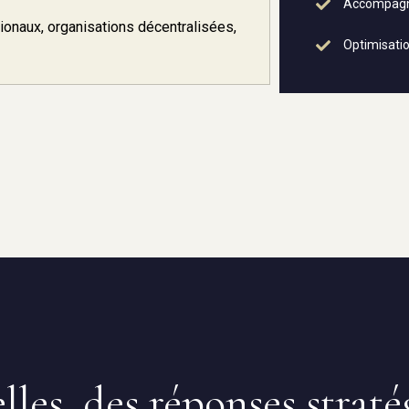
Accompagn
tionaux, organisations décentralisées,
Optimisatio
elles, des réponses strat