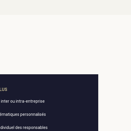
CLUS
inter ou intra-entreprise
ématiques personnalisés
dividuel des responsables